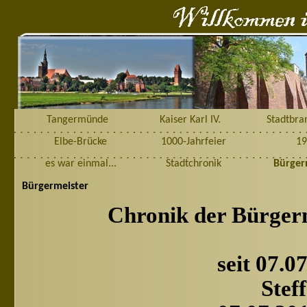
Tangermünde
Kaiser Karl IV.
Stadtbra
Elbe-Brücke
1000-Jahrfeier
19
es war einmal...
Stadtchronik
Bürger
Bürgermeister
Chronik der Bürger
seit 07.0
Stef