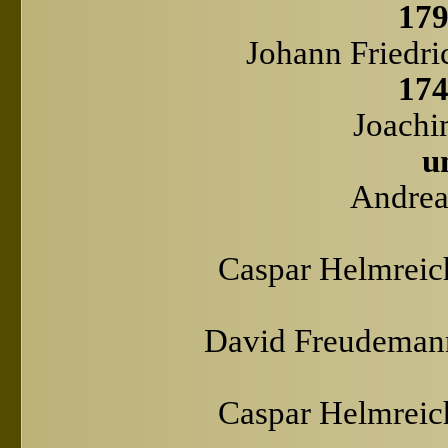
179
Johann Friedri
174
Joachi
u
Andreas
Caspar Helmreic
David Freudemann
Caspar Helmreic