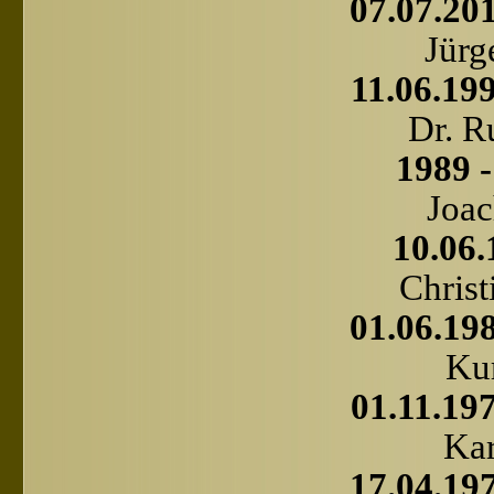
07.07.201
Jürg
11.06.199
Dr. R
1989 -
Joa
10.06.
Christ
01.06.198
Kur
01.11.197
Kar
17.04.197